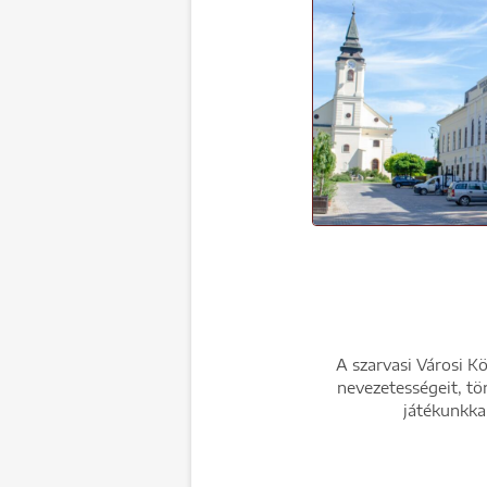
A szarvasi Városi K
nevezetességeit, tö
játékunkkal