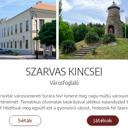
SZARVAS KINCSEI
Városfoglaló
önyvtár városismereti túrára hív! Ismerd meg nagy múltú városunk 
rténelmét. Tematikus útvonalak bejárásával játékos kalandozást 
! Hódítsuk meg együtt ezt a gyönyörű várost, fedezzük fel Szarva
Séták
Játékok